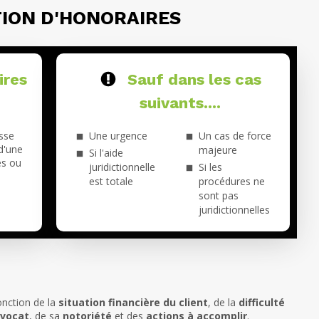
ION D'HONORAIRES
ires
Sauf dans les cas
suivants....
isse
Une urgence
Un cas de force
 d'une
majeure
Si l'aide
es ou
juridictionnelle
Si les
est totale
procédures ne
sont pas
juridictionnelles
onction de la
situation financière du client
, de la
difficulté
avocat
, de sa
notoriété
et des
actions à accomplir
.