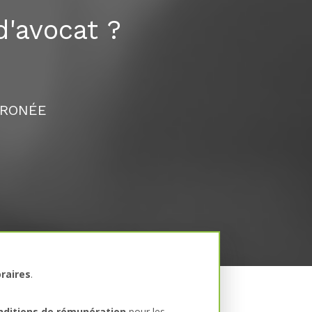
'avocat ?
RRONÉE
raires
.
nditions de rémunération
pour les