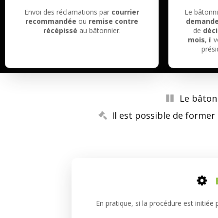
Envoi des réclamations par
courrier
Le bâtonni
recommandée
ou
remise contre
demand
récépissé
au bâtonnier.
de
déci
mois
, il
prési
Le bâtonn
Il est possible de forme
En pratique, si la procédure est initiée