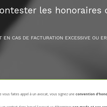
tester les honoraires d
T EN CAS DE FACTURATION EXCESSIVE OU E
e vous faites appel à un avocat, vous signez une
convention d'hono
 un contrat dans lequel l'avocat va déterminer
son mode et ses co