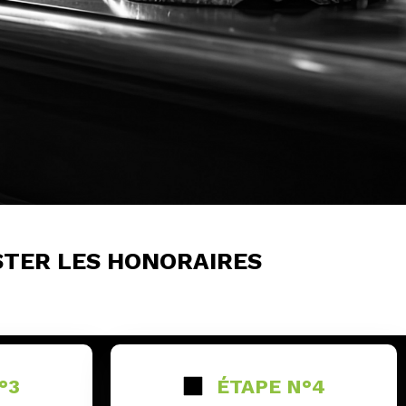
TER LES HONORAIRES
°3
ÉTAPE N°4