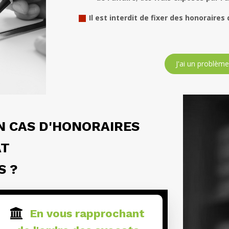
Il est interdit de fixer des honoraire
J'ai un problèm
N CAS D'HONORAIRES
AT
S ?
En vous rapprochant