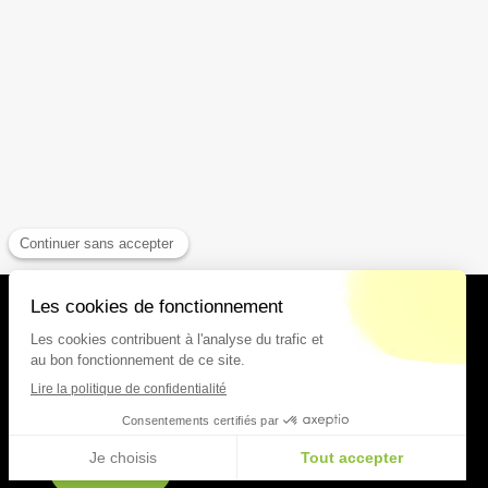
P.L.R. Avocats Paris
38 avenue Hoche
75008
Paris
Téléphone : 01.84.79.20.00
CONTACT