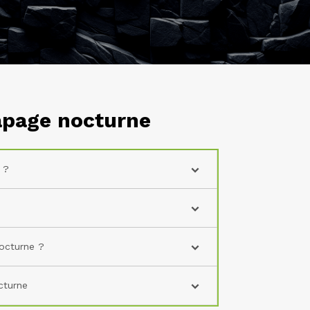
tapage nocturne
 ?
nocturne ?
cturne