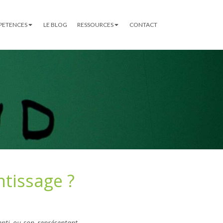
PETENCES
LE BLOG
RESSOURCES
CONTACT
tissage ?
enti ou son représentant