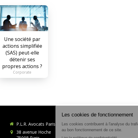
Une société par
actions simplifiée
(SAS) peut-elle
détenir ses
propres actions ?
Corporate
P.L.R. Avocats Paris
38 avenue Hoche
75008
Paris