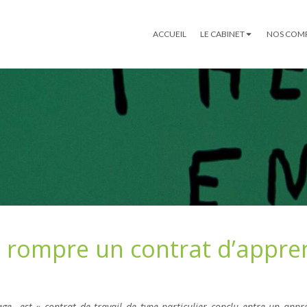
ACCUEIL
LE CABINET
NOS COM
rompre un contrat d’appren
age est « contrat de travail de type particulier conclu entre un appr