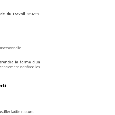
Code du travail
peuvent
nipersonnelle
prendra la forme d’un
icenciement notifiant les
nti
tifier ladite rupture.